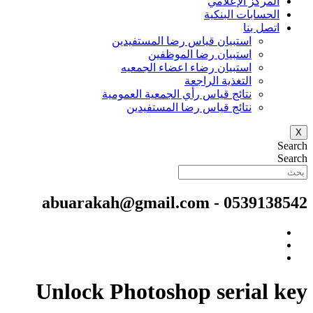
المركز الإعلامي
الحسابات البنكية
اتصل بنا
استبيان قياس رضا المستفيدين
استبيان رضا الموظفين
استبيان رضاء اعضاء الجمعيه
التغذية الراجعة
نتائج قياس رأي الجمعية العمومية
نتائج قياس رضا المستفيدين
X
Search
Search
0539138542⁩ - abuarakah@gmail.com
Unlock Photoshop serial key