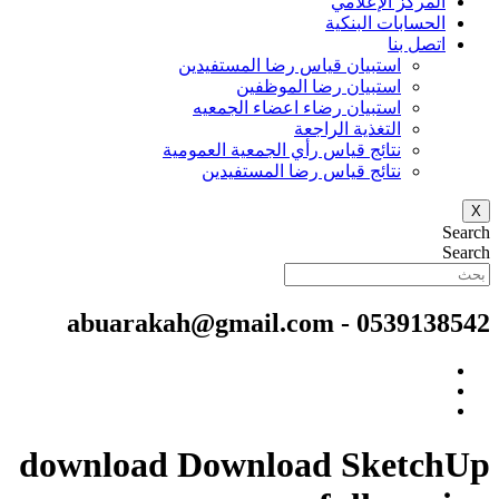
المركز الإعلامي
الحسابات البنكية
اتصل بنا
استبيان قياس رضا المستفيدين
استبيان رضا الموظفين
استبيان رضاء اعضاء الجمعيه
التغذية الراجعة
نتائج قياس رأي الجمعية العمومية
نتائج قياس رضا المستفيدين
X
Search
Search
0539138542⁩ - abuarakah@gmail.com
download Download SketchUp