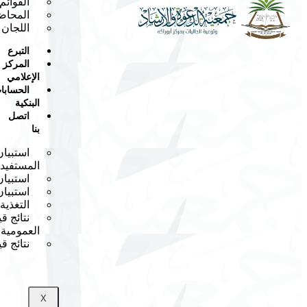
القوائم 
المحاض
اللجان
التبرع
المركز
الإعلامي
الحسابا
البنكية
اتصل
بنا
استبيا
المستفيد
استبيا
استبيا
التغذية
نتائج 
العمومية
نتائج 
X